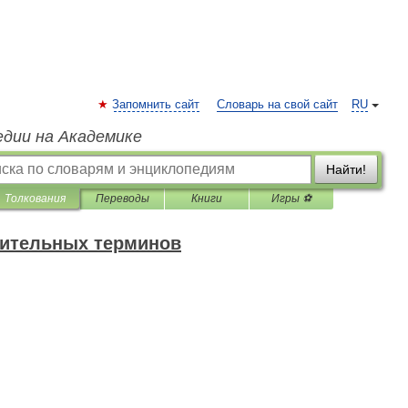
Запомнить сайт
Словарь на свой сайт
RU
едии на Академике
Найти!
Толкования
Переводы
Книги
Игры ⚽
оительных терминов