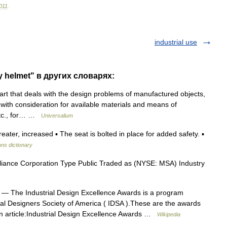
011
.
industrial use
ty helmet" в других словарях:
 art that deals with the design problems of manufactured objects,
with consideration for available materials and means of
 etc., for… …
Universalium
er, increased ▪ The seat is bolted in place for added safety. ▪
ons dictionary
iance Corporation Type Public Traded as (NYSE: MSA) Industry
— The Industrial Design Excellence Awards is a program
l Designers Society of America ( IDSA ).These are the awards
in article:Industrial Design Excellence Awards …
Wikipedia