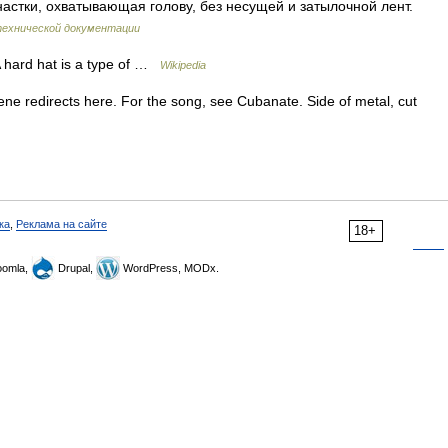
снастки, охватывающая голову, без несущей и затылочной лент.
технической документации
A hard hat is a type of …
Wikipedia
e redirects here. For the song, see Cubanate. Side of metal, cut
ка
,
Реклама на сайте
18+
omla,
Drupal,
WordPress, MODx.