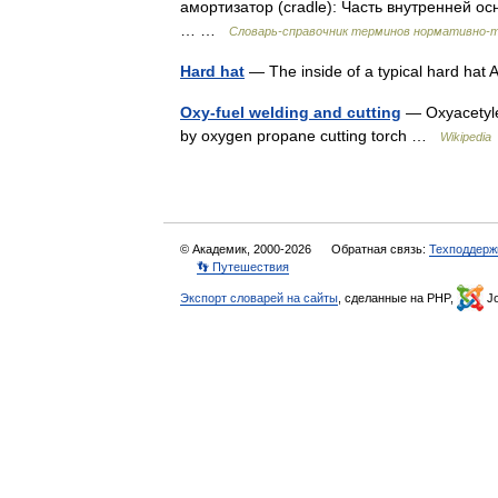
амортизатор (cradle): Часть внутренней о
… …
Словарь-справочник терминов нормативно-
Hard hat
— The inside of a typical hard hat 
Oxy-fuel welding and cutting
— Oxyacetylen
by oxygen propane cutting torch …
Wikipedia
© Академик, 2000-2026
Обратная связь:
Техподдерж
👣 Путешествия
Экспорт словарей на сайты
, сделанные на PHP,
Jo