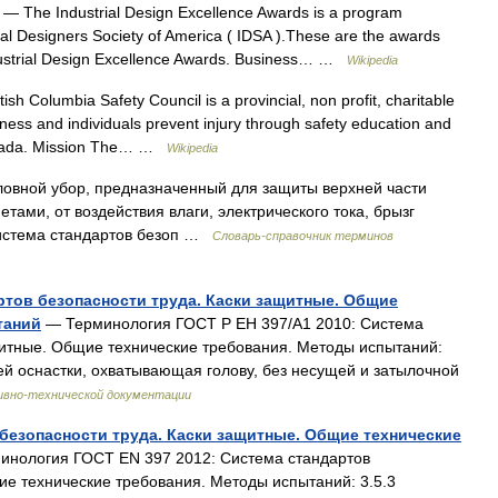
— The Industrial Design Excellence Awards is a program
l Designers Society of America ( IDSA ).These are the awards
ndustrial Design Excellence Awards. Business… …
Wikipedia
ish Columbia Safety Council is a provincial, non profit, charitable
iness and individuals prevent injury through safety education and
anada. Mission The… …
Wikipedia
ловной убор, предназначенный для защиты верхней части
ами, от воздействия влаги, электрического тока, брызг
 Система стандартов безоп …
Словарь-справочник терминов
артов безопасности труда. Каски защитные. Общие
таний
— Терминология ГОСТ Р ЕН 397/А1 2010: Система
щитные. Общие технические требования. Методы испытаний:
нней оснастки, охватывающая голову, без несущей и затылочной
ивно-технической документации
 безопасности труда. Каски защитные. Общие технические
нология ГОСТ EN 397 2012: Система стандартов
ие технические требования. Методы испытаний: 3.5.3