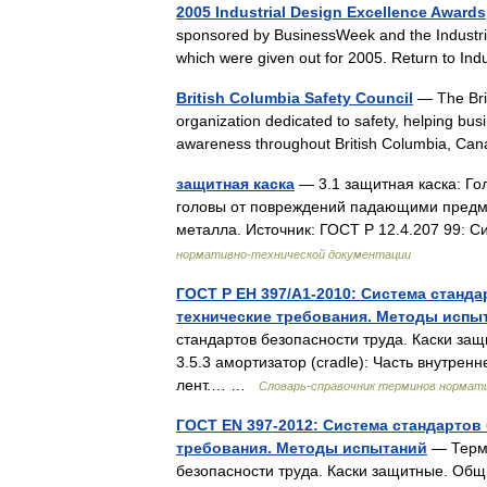
2005 Industrial Design Excellence Awards
sponsored by BusinessWeek and the Industria
which were given out for 2005. Return to I
British Columbia Safety Council
— The Brit
organization dedicated to safety, helping bus
awareness throughout British Columbia, C
защитная каска
— 3.1 защитная каска: Го
головы от повреждений падающими предмет
металла. Источник: ГОСТ Р 12.4.207 99:
нормативно-технической документации
ГОСТ Р ЕН 397/А1-2010: Система станд
технические требования. Методы испы
стандартов безопасности труда. Каски за
3.5.3 амортизатор (cradle): Часть внутре
лент.… …
Словарь-справочник терминов нормат
ГОСТ EN 397-2012: Система стандартов
требования. Методы испытаний
— Терми
безопасности труда. Каски защитные. Общ