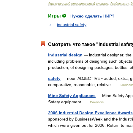
Англо
-
русский
строительный
словарь
.
Академик
.
ру
.
2
Игры ⚽
Нужно сделать НИР?
industrial safety
Смотреть что такое "industrial safe
industrial design
— industrial designer. the
including problems of designing such objects 
production, of designing packages, bottles,
safety
— noun ADJECTIVE ▪ added, extra, great
comparative, reasonable, relative …
Collocati
Mine Safety Appliances
— Mine Safety Appl
Safety equipment …
Wikipedia
2006 Industrial Design Excellence Awards
sponsored by BusinessWeek and the Industria
which were given out for 2006. Return to ma