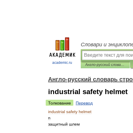
Словари и энциклоп
academic.ru
Англо-русский словарь строительных терминов
Англо-русский словарь стр
industrial safety helmet
Толкование
Перевод
industrial
safety
helmet
n
защитный
шлем